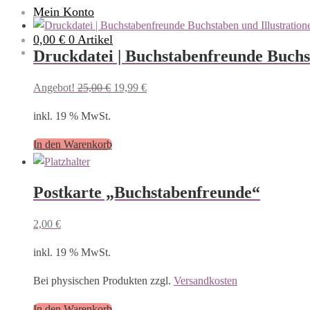
Mein Konto
0,00 €
0 Artikel
Druckdatei | Buchstabenfreunde Buchst
Ursprünglicher
Aktueller
Angebot!
25,00
€
19,99
€
Preis
Preis
inkl. 19 % MwSt.
war:
ist:
25,00 €
19,99 €.
In den Warenkorb
Postkarte „Buchstabenfreunde“
2,00
€
inkl. 19 % MwSt.
Bei physischen Produkten zzgl.
Versandkosten
In den Warenkorb