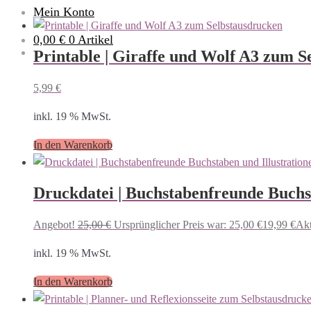
Mein Konto
0,00 €
0 Artikel
Printable | Giraffe und Wolf A3 zum S
5,99
€
inkl. 19 % MwSt.
In den Warenkorb
Druckdatei | Buchstabenfreunde Buchst
Angebot!
25,00
€
Ursprünglicher Preis war: 25,00 €
19,99
€
Akt
inkl. 19 % MwSt.
In den Warenkorb