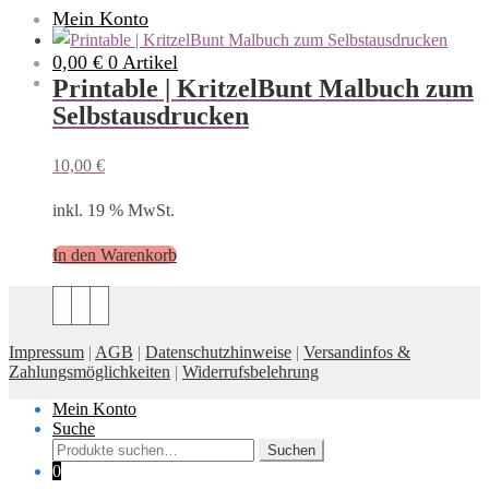
Mein Konto
0,00 €
0 Artikel
Printable | KritzelBunt Malbuch zum
Selbstausdrucken
10,00
€
inkl. 19 % MwSt.
In den Warenkorb
Impressum
|
AGB
|
Datenschutzhinweise
|
Versandinfos &
Zahlungsmöglichkeiten
|
Widerrufsbelehrung
Mein Konto
Suche
Suche
Suchen
nach:
0