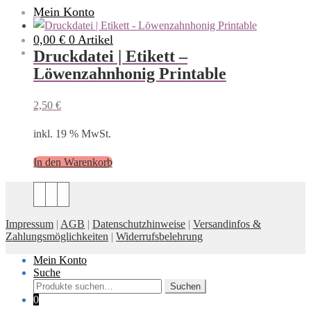
Mein Konto
0,00 €
0 Artikel
Druckdatei | Etikett –
Löwenzahnhonig Printable
2,50
€
inkl. 19 % MwSt.
In den Warenkorb
Impressum
|
AGB
|
Datenschutzhinweise
|
Versandinfos &
Zahlungsmöglichkeiten
|
Widerrufsbelehrung
Mein Konto
Suche
Suche
Suchen
nach:
0