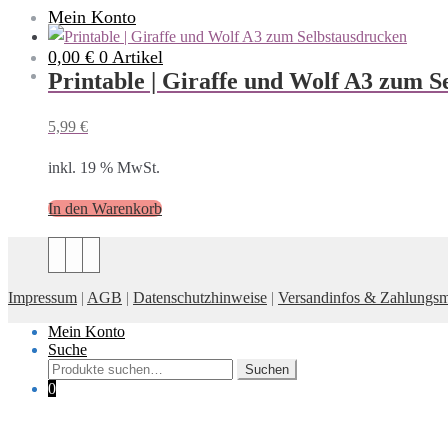
Mein Konto
0,00 €
0 Artikel
Printable | Giraffe und Wolf A3 zum S
5,99
€
inkl. 19 % MwSt.
In den Warenkorb
Impressum
|
AGB
|
Datenschutzhinweise
|
Versandinfos & Zahlungsm
Mein Konto
Suche
Suche
Suchen
nach:
0